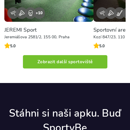
+
10
+
JEREMI Sport
Sportovní areá
Jeremiášova 2581/2, 155 00, Praha
Kozí 847/23, 110 0
5.0
5.0
Zobrazit další sportoviště
Stáhni si naši apku. Buď
SportyBe