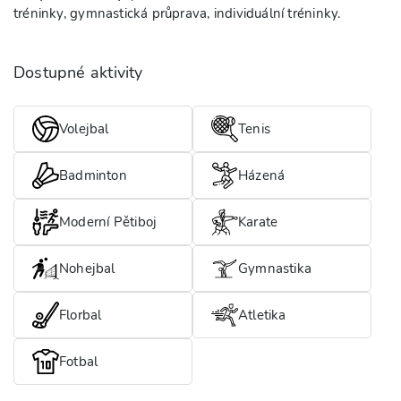
tréninky, gymnastická průprava, individuální tréninky.
Dostupné aktivity
Volejbal
Tenis
Badminton
Házená
Moderní Pětiboj
Karate
Nohejbal
Gymnastika
Florbal
Atletika
Fotbal