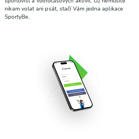
sportovišť a volnočasových aktivit. Už nemusíte
nikam volat ani psát, stačí Vám jedna aplikace
SportyBe.