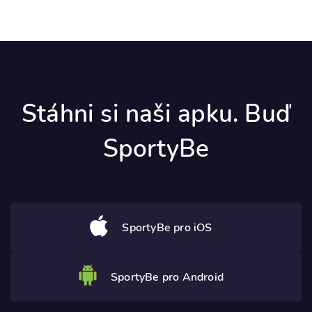
Stáhni si naši apku. Buď
SportyBe
SportyBe pro iOS
SportyBe pro Android