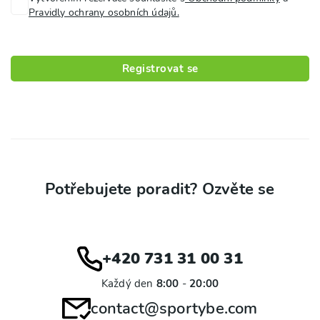
Pravidly ochrany osobních údajů.
Registrovat se
Potřebujete poradit? Ozvěte se
+420 731 31 00 31
Každý den
8:00
-
20:00
contact@sportybe.com