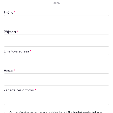
nebo
Jméno
*
Příjmení
*
Emailová adresa
*
Heslo
*
Zadejte heslo znovu
*
Vytvořením rezervace souhlasíte s
Obchodní podmínky
a