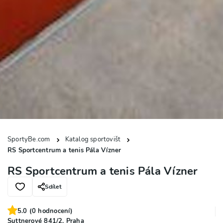
SportyBe.com
Katalog sportovišt
RS Sportcentrum a tenis Pála Vízner
RS Sportcentrum a tenis Pála Vízner
Sdílet
5.0
(
0
hodnocení)
Suttnerové 841/2, Praha