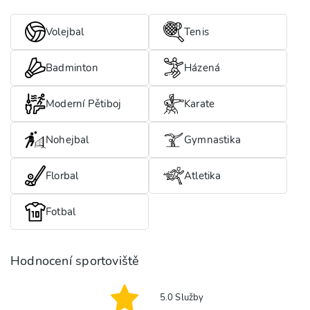
Volejbal
Tenis
Badminton
Házená
Moderní Pětiboj
Karate
Nohejbal
Gymnastika
Florbal
Atletika
Fotbal
Hodnocení sportoviště
5.0
Služby