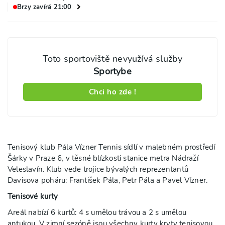
Brzy zavírá 21:00
Toto sportoviště nevyužívá služby
Sportybe
Chci ho zde !
Tenisový klub Pála Vízner Tennis sídlí v malebném prostředí
Šárky v Praze 6, v těsné blízkosti stanice metra Nádraží
Veleslavín. Klub vede trojice bývalých reprezentantů
Davisova poháru: František Pála, Petr Pála a Pavel Vízner.
Tenisové kurty
Areál nabízí 6 kurtů: 4 s umělou trávou a 2 s umělou
antukou. V zimní sezóně jsou všechny kurty kryty tenisovou