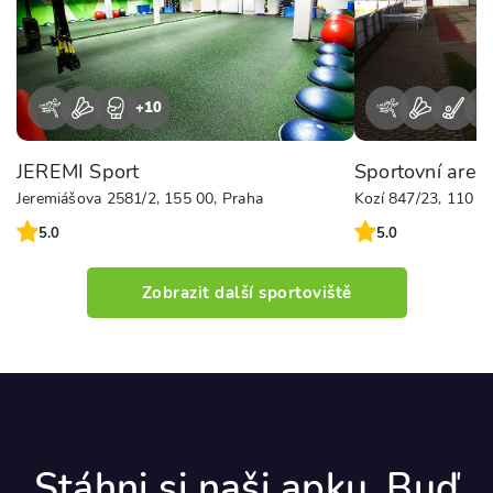
+
10
+
JEREMI Sport
Sportovní areá
Jeremiášova 2581/2, 155 00, Praha
Kozí 847/23, 110 0
5.0
5.0
Zobrazit další sportoviště
Stáhni si naši apku. Buď