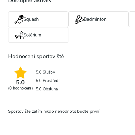
Dostupné aktivity
Squash
Badminton
Solárium
Hodnocení sportoviště
5.0
Služby
5.0
Prostředí
5.0
(
0
hodnocení)
5.0
Obsluha
Sportoviště zatím nikdo nehodnotil buďte první