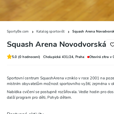
SportyBe.com
Katalog sportovišt
Squash Arena Novodvors
Squash Arena Novodvorská
5.0
(
0
hodnocení)
Cholupická 431/24, Praha
Otevírá zítra v
Sportovní centrum SquashArena vzniklo v roce 2001 na pozem
místním obyvatelům možnost sportovního vyžití, zejména v obl
Nabídka cvičení se postupně rozšiřovala. Vedle hodin pro dospě
další program pro děti, Pohyb dětem.