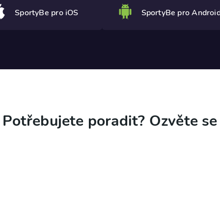
SportyBe pro iOS
SportyBe pro Androi
Potřebujete poradit? Ozvěte se
0 31
con
-
20:00