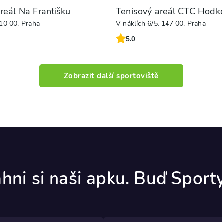
reál Na Františku
Tenisový areál CTC Hodk
10 00, Praha
V náklích 6/5, 147 00, Praha
5.0
Zobrazit další sportoviště
hni si naši apku. Buď Spor