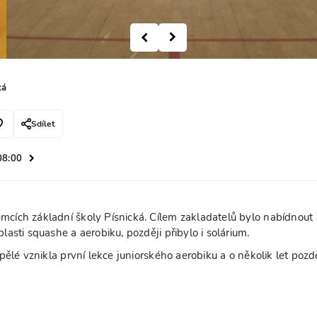
ká
Sdílet
 08:00
cích základní školy Písnická. Cílem zakladatelů bylo nabídnout
asti squashe a aerobiku, později přibylo i solárium.
lé vznikla první lekce juniorského aerobiku a o několik let pozdě