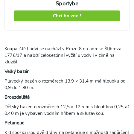
Sportybe
Chci ho zde !
Koupaliště Ládví se nachází v Praze 8 na adrese Štíbrova
1776/17 a nabízí celosezónní vyžití u vody i v zimě na
kluzišti.
Velký bazén
Plavecký bazén o rozměrech 13,9 × 31,4 m má hloubku od
0,9 do 1,80 m.
Brouzdaliště
Dětský bazén o rozměrech 12,5 × 12,5 m s hloubkou 0,25 až
0,40 m je vybaven vodním hřibem a skluzavkou.
Petanque
K dispozici jsou dvě dráhy na petanque s možností zapůjčení