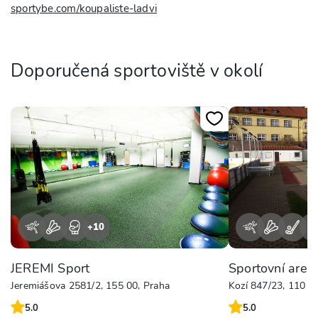
sportybe.com/koupaliste-ladvi
Doporučená sportoviště v okolí
+
10
+
JEREMI Sport
Sportovní areá
Jeremiášova 2581/2, 155 00, Praha
Kozí 847/23, 110 0
5.0
5.0