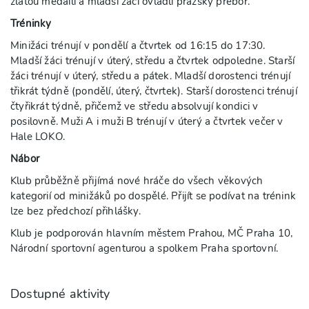
zlatou medailí a mladší žáci ovládli pražský přebor.
Tréninky
Minižáci trénují v pondělí a čtvrtek od 16:15 do 17:30.
Mladší žáci trénují v úterý, středu a čtvrtek odpoledne. Starší
žáci trénují v úterý, středu a pátek. Mladší dorostenci trénují
třikrát týdně (pondělí, úterý, čtvrtek). Starší dorostenci trénují
čtyřikrát týdně, přičemž ve středu absolvují kondici v
posilovně. Muži A i muži B trénují v úterý a čtvrtek večer v
Hale LOKO.
Nábor
Klub průběžně přijímá nové hráče do všech věkových
kategorií od minižáků po dospělé. Přijít se podívat na trénink
lze bez předchozí přihlášky.
Klub je podporován hlavním městem Prahou, MČ Praha 10,
Národní sportovní agenturou a spolkem Praha sportovní.
Dostupné aktivity