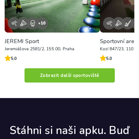
+
10
+
JEREMI Sport
Sportovní areá
Jeremiášova 2581/2, 155 00, Praha
Kozí 847/23, 110 0
5.0
5.0
Zobrazit další sportoviště
Stáhni si naši apku. Buď