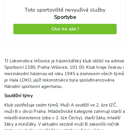
Toto sportoviště nevyužívá služby
Sportybe
Chci ho zde !
TJ Lokomotiva Vršovice je házenkářský klub sídlící na adrese
Sportovní 1380, Praha-Vršovice, 101 00. Klub hraje českou i
mezinárodní házenou od roku 1945 a domovem všech týmů
je Hala LOKO, jejíž rekonstrukce byla spolufinancována
Národní sportovní agenturou.
Soutěžní týmy
Klub zastřešuje sedm týmů. Muži A soutěží ve 2. lize JZČ,
muži B v divizi Praha. Mládežnické kategorie zahrnují starší a
mladší dorostence (oba v 2. lize Čechy), starší žáky, mladší
žáky a minižáky. V aktuální sezóně muži B zakončili ročník