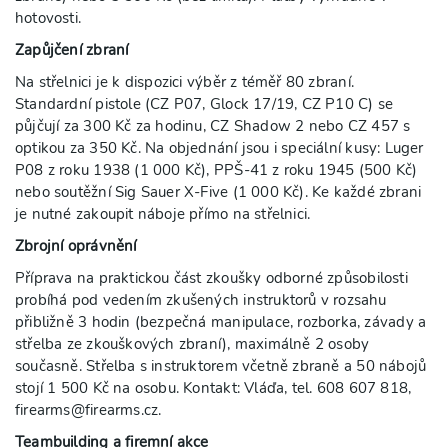
hotovosti.
Zapůjčení zbraní
Na střelnici je k dispozici výběr z téměř 80 zbraní.
Standardní pistole (CZ P07, Glock 17/19, CZ P10 C) se
půjčují za 300 Kč za hodinu, CZ Shadow 2 nebo CZ 457 s
optikou za 350 Kč. Na objednání jsou i speciální kusy: Luger
P08 z roku 1938 (1 000 Kč), PPŠ-41 z roku 1945 (500 Kč)
nebo soutěžní Sig Sauer X-Five (1 000 Kč). Ke každé zbrani
je nutné zakoupit náboje přímo na střelnici.
Zbrojní oprávnění
Příprava na praktickou část zkoušky odborné způsobilosti
probíhá pod vedením zkušených instruktorů v rozsahu
přibližně 3 hodin (bezpečná manipulace, rozborka, závady a
střelba ze zkouškových zbraní), maximálně 2 osoby
současně. Střelba s instruktorem včetně zbraně a 50 nábojů
stojí 1 500 Kč na osobu. Kontakt: Vláďa, tel. 608 607 818,
firearms@firearms.cz
.
Teambuilding a firemní akce