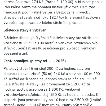
adrese Sauerova 2744/3 (Praha 3, 130 00), v blízkosti parku
Parukářka. Místo má bohatou historii: již v roce 1825 zde
francouzští podnikatelé Sellier a Bellot zahájili výrobu
střelných zápalek a od roku 1827 továrna zvaná Kapslovna
vyráběla zapalovadla z bílého střelného prachu.
Střelecké stavy a vybavení
Střelnice disponuje čtyřmi střeleckými stavy pro střelbu na
vzdálenosti 25, 50 a 100 metrů a venkovní vzduchovkovou
střelnicí. Součástí areálu je učebna pro 25 osob, venkovní
posezení a gril.
Ceník pronájmu (platný od 1. 1. 2025)
Pistolový stav (25 m) stojí 290 Kč za hodinu, stav pro
dlouhou kulovou zbraň (50 m) 340 Kč a stav na 100 m 390
Kč. Každá další osoba na jednom stavu se připlácí 150 Kč.
Celé střeliště (4 stavy) lze pronajmout za 1 200 Kč za
hodinu, spolu s učebnou za 1 300 Kč. Venkovní
vzduchovková střelnice stojí 150 Kč za hodinu na osobu. K
dispozici jsou permanentky na 10 hodin za 2 500 Kč (krátké
zbraně) nebo 3 500 Kč (bez limitu). Platby výhradně v