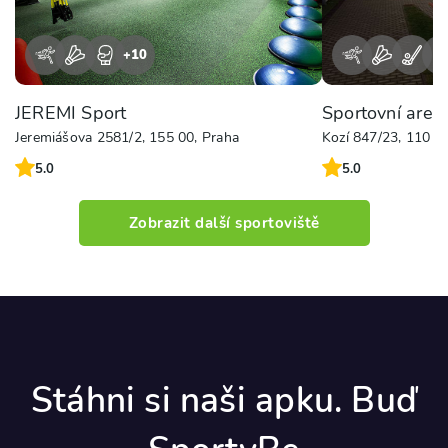
+
10
+
JEREMI Sport
Sportovní areá
Jeremiášova 2581/2, 155 00, Praha
Kozí 847/23, 110 0
5.0
5.0
Zobrazit další sportoviště
Stáhni si naši apku. Buď