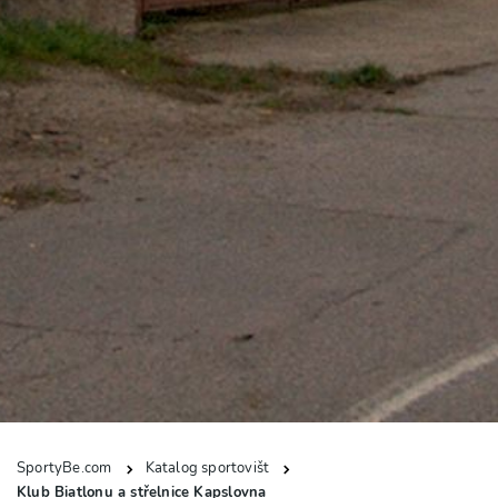
SportyBe.com
Katalog sportovišt
Klub Biatlonu a střelnice Kapslovna