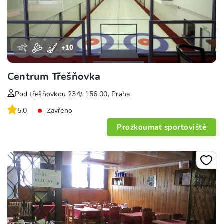
+
10
Centrum Třešňovka
Pod třešňovkou 234/, 156 00, Praha
5.0
Zavřeno
Prozkoumat sportoviště