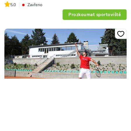
5.0
Zavřeno
Prozkoumat sportoviště
Vista resort & club
Nad Hliníkem 1202/2, 150 00, Praha
5.0
Zavřeno