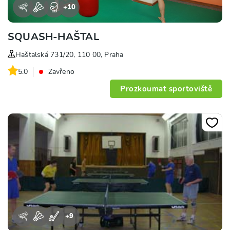
+
10
SQUASH-HAŠTAL
Haštalská 731/20, 110 00, Praha
5.0
Zavřeno
Prozkoumat sportoviště
+
9