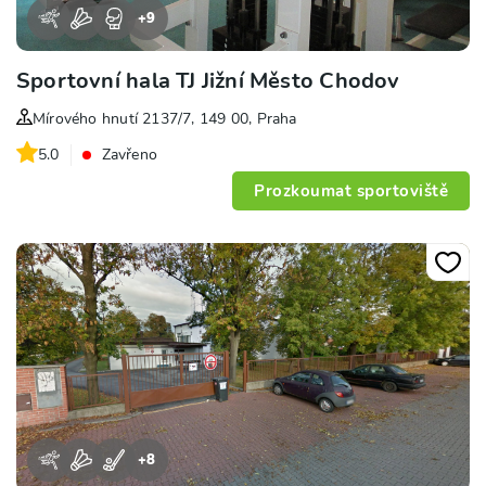
+
9
Sportovní hala TJ Jižní Město Chodov
Mírového hnutí 2137/7, 149 00, Praha
5.0
Zavřeno
Prozkoumat sportoviště
+
8