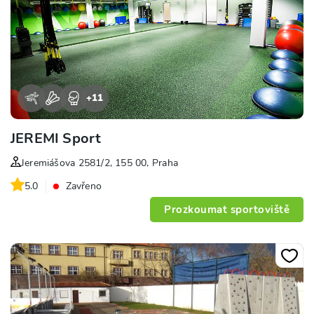
+
11
JEREMI Sport
Jeremiášova 2581/2, 155 00, Praha
5.0
Zavřeno
Prozkoumat sportoviště