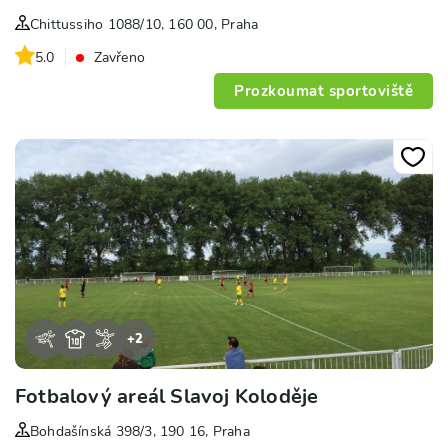
Chittussiho 1088/10, 160 00, Praha
5.0
Zavřeno
Prozkoumat sportoviště
+
2
Fotbalový areál Slavoj Koloděje
Bohdašínská 398/3, 190 16, Praha