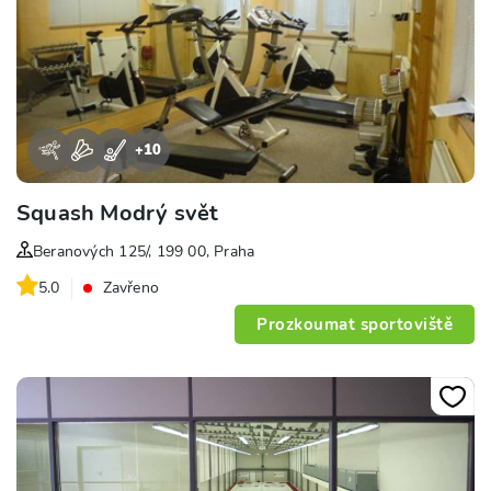
+
10
Squash Modrý svět
Beranových 125/, 199 00, Praha
5.0
Zavřeno
Prozkoumat sportoviště