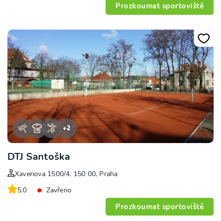
Prozkoumat sportoviště
+
2
DTJ Santoška
Xaveriova 1500/4, 150 00, Praha
5.0
Zavřeno
Prozkoumat sportoviště