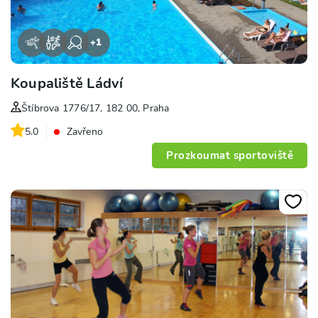
+
1
Koupaliště Ládví
Štíbrova 1776/17, 182 00, Praha
5.0
Zavřeno
Prozkoumat sportoviště