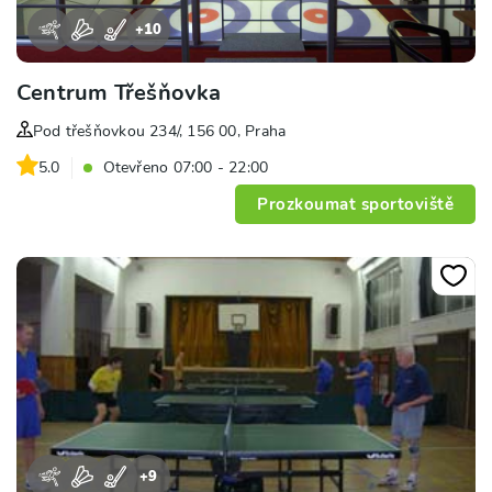
+
10
Centrum Třešňovka
Pod třešňovkou 234/, 156 00, Praha
5.0
Otevřeno 07:00 - 22:00
Prozkoumat sportoviště
+
9