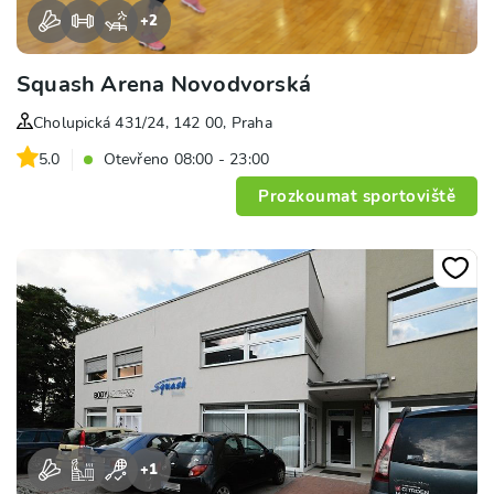
+
2
Squash Arena Novodvorská
Cholupická 431/24, 142 00, Praha
5.0
Otevřeno 08:00 - 23:00
Prozkoumat sportoviště
+
1