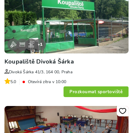
+
1
Koupaliště Divoká Šárka
Divoká Šárka 41/3, 164 00, Praha
5.0
Otevírá zítra v 10:00
Prozkoumat sportoviště