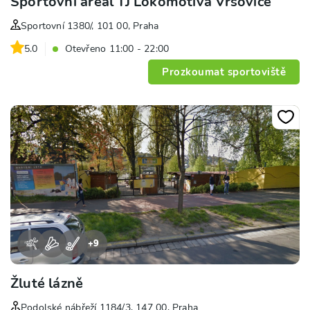
Sportovní areál TJ Lokomotiva Vršovice
Sportovní 1380/, 101 00, Praha
5.0
Otevřeno 11:00 - 22:00
Prozkoumat sportoviště
+
9
Žluté lázně
Podolské nábřeží 1184/3, 147 00, Praha