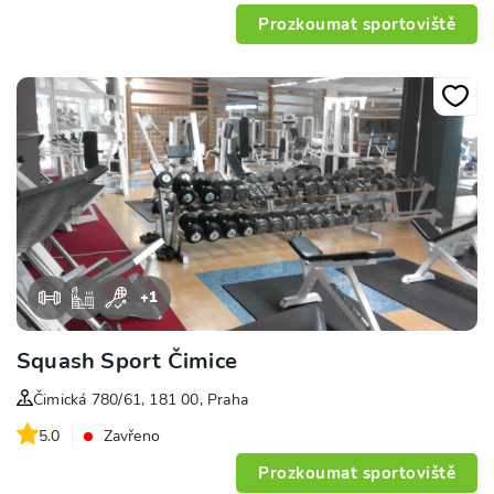
Prozkoumat sportoviště
+
1
Squash Sport Čimice
Čimická 780/61, 181 00, Praha
5.0
Zavřeno
Prozkoumat sportoviště