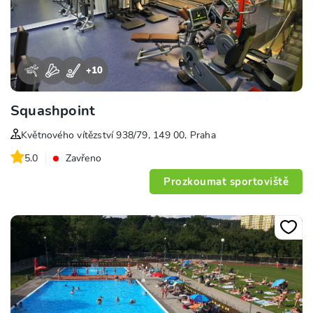
+
10
Squashpoint
Květnového vítězství 938/79, 149 00, Praha
5.0
Zavřeno
Prozkoumat sportoviště