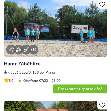
+
10
Hamr Záběhlice
K vodě 3200/3, 106 00, Praha
5.0
Otevřeno 07:00 - 23:00
Prozkoumat sportoviště