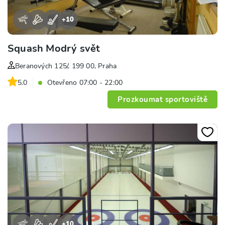
+
10
Squash Modrý svět
Beranových 125/, 199 00, Praha
5.0
Otevřeno 07:00 - 22:00
Prozkoumat sportoviště
+
10