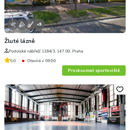
+
9
Žluté lázně
Podolské nábřeží 1184/3, 147 00, Praha
5.0
Otevírá v 09:00
Prozkoumat sportoviště