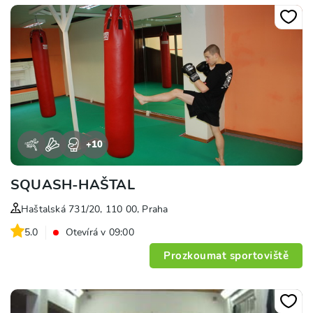
+
10
SQUASH-HAŠTAL
Haštalská 731/20, 110 00, Praha
5.0
Otevírá v 09:00
Prozkoumat sportoviště