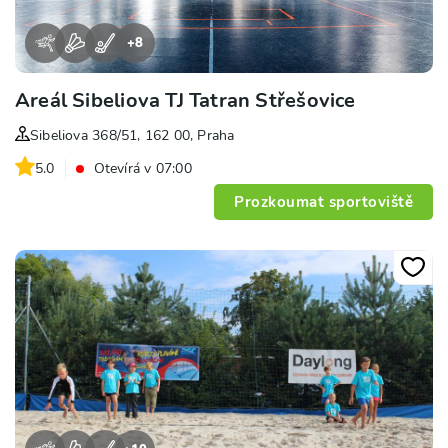
+
8
Areál Sibeliova TJ Tatran Střešovice
Sibeliova 368/51, 162 00, Praha
5.0
Otevírá v 07:00
Prozkoumat sportoviště