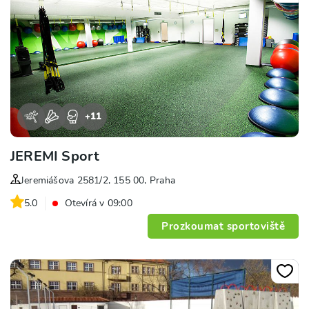
+
11
JEREMI Sport
Jeremiášova 2581/2, 155 00, Praha
5.0
Otevírá v 09:00
Prozkoumat sportoviště