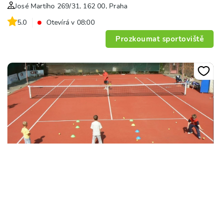
José Martího 269/31, 162 00, Praha
5.0
Otevírá v 08:00
Prozkoumat sportoviště
+
8
Sportovní areál SK Hradčany Dlabačov
Diskařská 294/1, 118 00, Praha