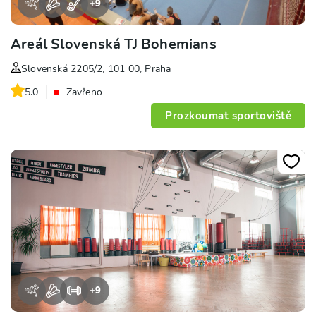
+
9
Areál Slovenská TJ Bohemians
Slovenská 2205/2, 101 00, Praha
5.0
Zavřeno
Prozkoumat sportoviště
+
9