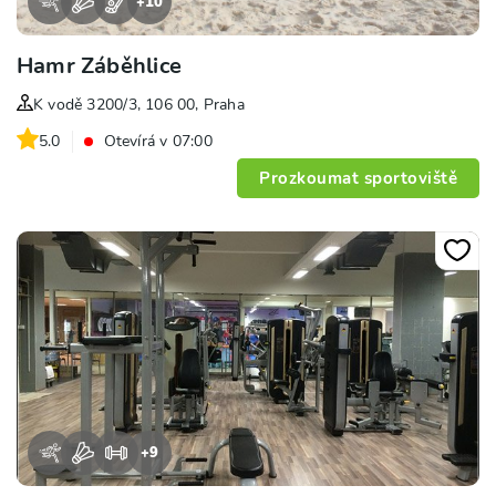
+
10
Hamr Záběhlice
K vodě 3200/3, 106 00, Praha
5.0
Otevírá v 07:00
Prozkoumat sportoviště
+
9