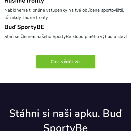
Rušíme fronty
Nabídneme ti online vstupenky na tvé oblíbené sportoviště,
už nikdy žádné fronty !
Buď SportyBE
Staň se členem našeho SportyBe klubu plného výhod a slev!
Chci vědět víc
Stáhni si naši apku. Buď
SportyBe