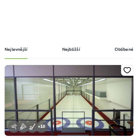
Nejlevnější
Nejbližší
Oblíbené
+
10