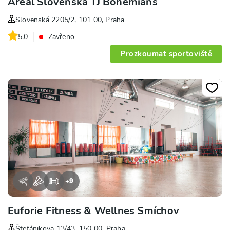
Areál Slovenská TJ Bohemians
Slovenská 2205/2, 101 00, Praha
5.0
Zavřeno
Prozkoumat sportoviště
+
9
Euforie Fitness & Wellnes Smíchov
Štefánikova 13/43, 150 00, Praha