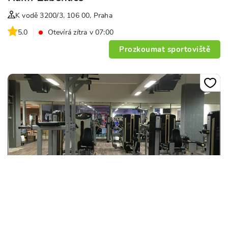
K vodě 3200/3, 106 00, Praha
5.0
Otevírá zítra v 07:00
Prozkoumat sportoviště
+
9
Fitness club Řepy
Makovského 1177/1, 163 00, Praha