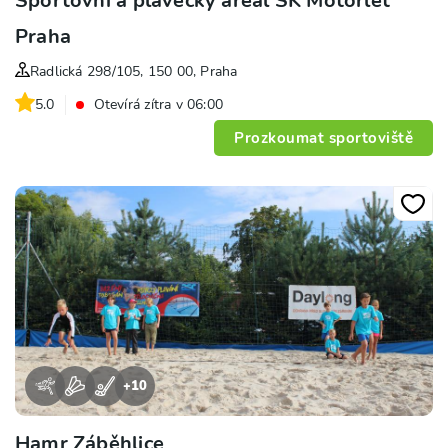
Sportovní a plavecký areál SK Motorlet
Praha
Radlická 298/105, 150 00, Praha
5.0
Otevírá zítra v 06:00
Prozkoumat sportoviště
+
10
Hamr Záběhlice