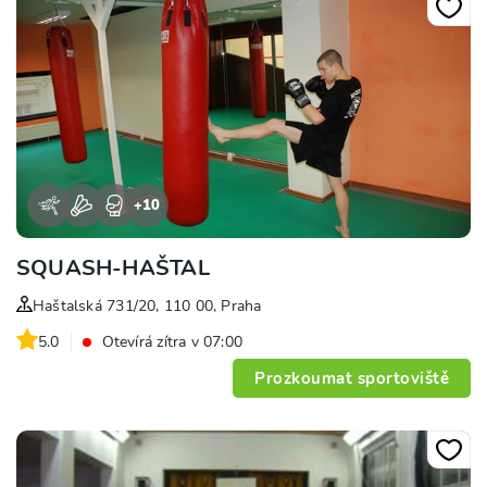
+
10
SQUASH-HAŠTAL
Haštalská 731/20, 110 00, Praha
5.0
Otevírá zítra v 07:00
Prozkoumat sportoviště