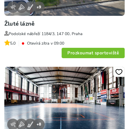
+
9
Žluté lázně
Podolské nábřeží 1184/3, 147 00, Praha
5.0
Otevírá zítra v 09:00
Prozkoumat sportoviště
+
8