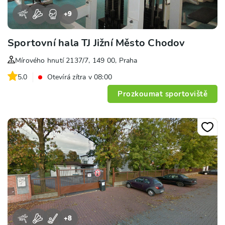
+
9
Sportovní hala TJ Jižní Město Chodov
Mírového hnutí 2137/7, 149 00, Praha
5.0
Otevírá zítra v 08:00
Prozkoumat sportoviště
+
8