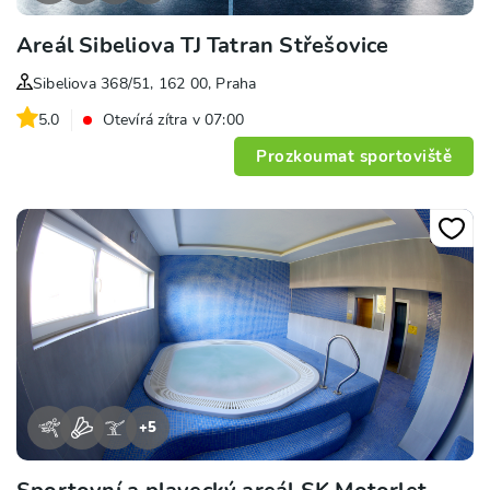
Areál Sibeliova TJ Tatran Střešovice
Sibeliova 368/51, 162 00, Praha
5.0
Otevírá zítra v 07:00
Prozkoumat sportoviště
+
5