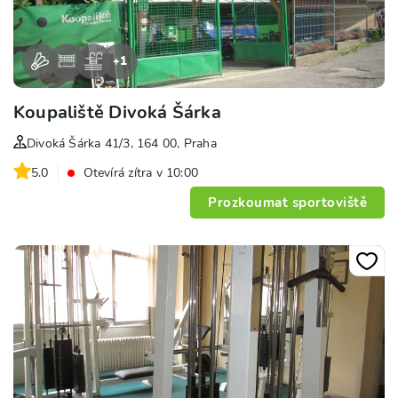
+
1
Koupaliště Divoká Šárka
Divoká Šárka 41/3, 164 00, Praha
5.0
Otevírá zítra v 10:00
Prozkoumat sportoviště