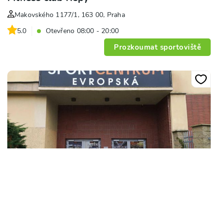
Makovského 1177/1, 163 00, Praha
5.0
Otevřeno 08:00 - 20:00
Prozkoumat sportoviště
+
9
Sport Centrum Evropská Sportify FIT
José Martího 269/31, 162 00, Praha