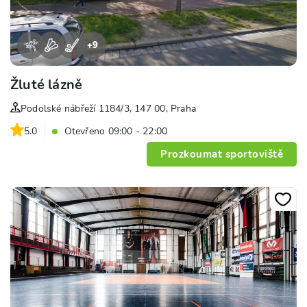
+
9
Žluté lázně
Podolské nábřeží 1184/3, 147 00, Praha
5.0
Otevřeno 09:00 - 22:00
Prozkoumat sportoviště