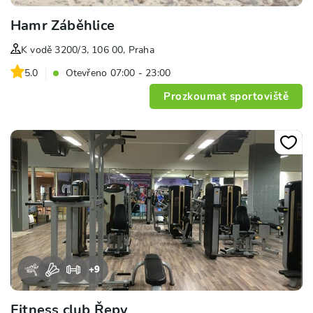
Hamr Záběhlice
K vodě 3200/3, 106 00, Praha
5.0
Otevřeno 07:00 - 23:00
Prozkoumat sportoviště
+
9
Fitness club Řepy