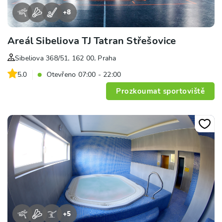
+
8
Areál Sibeliova TJ Tatran Střešovice
Sibeliova 368/51, 162 00, Praha
5.0
Otevřeno 07:00 - 22:00
Prozkoumat sportoviště
+
5