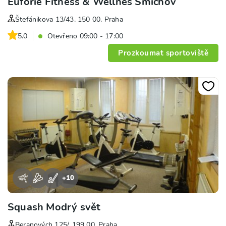
Euforie Fitness & Wellnes Smíchov
Štefánikova 13/43, 150 00, Praha
5.0
Otevřeno 09:00 - 17:00
Prozkoumat sportoviště
+
10
Squash Modrý svět
Beranových 125/, 199 00, Praha