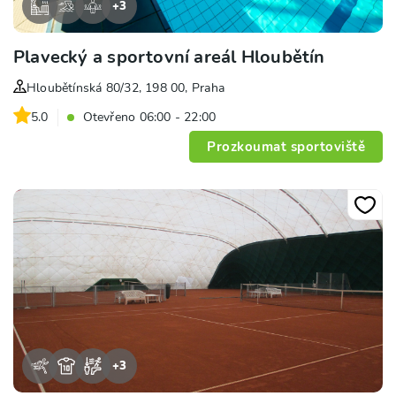
+
3
Plavecký a sportovní areál Hloubětín
Hloubětínská 80/32, 198 00, Praha
5.0
Otevřeno 06:00 - 22:00
Prozkoumat sportoviště
+
3