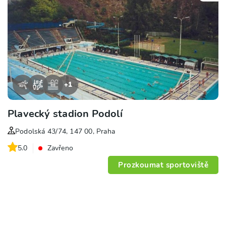
+
1
Plavecký stadion Podolí
Podolská 43/74, 147 00, Praha
5.0
Zavřeno
Prozkoumat sportoviště