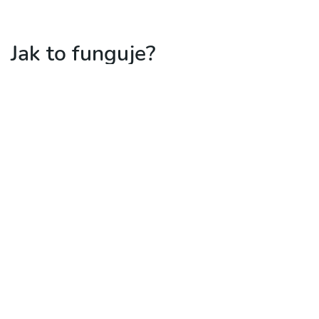
Jak to funguje?
Šetříme čas
Online rezervace, nákup vstupenky nebo permanentky? To
vše včetně platby během několika vteřin.
Rezervace? Vstupenka?
Najdeme ti volný termín pro tebou vybraný sport ve tvé
lokalitě.
Rušíme fronty
Nabídneme ti online vstupenky na tvé oblíbené sportoviště,
už nikdy žádné fronty !
Buď SportyBE