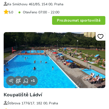
Ke Smíchovu 461/85, 154 00, Praha
5.0
Otevřeno 07:00 - 22:00
Prozkoumat sportoviště
+
1
Koupaliště Ládví
Štíbrova 1776/17, 182 00, Praha