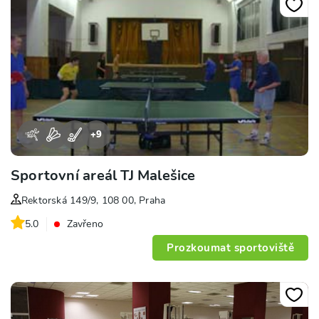
+
9
Sportovní areál TJ Malešice
Rektorská 149/9, 108 00, Praha
5.0
Zavřeno
Prozkoumat sportoviště