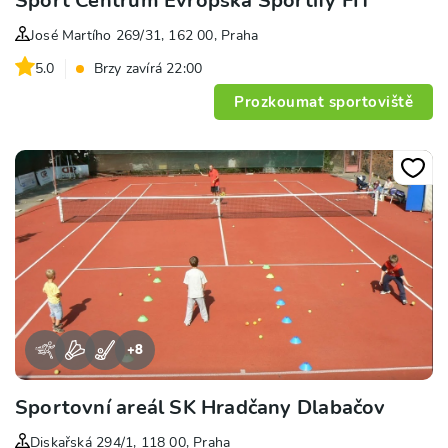
Sport Centrum Evropská Sportify FIT
José Martího 269/31, 162 00, Praha
5.0
Brzy zavírá 22:00
Prozkoumat sportoviště
+
8
Sportovní areál SK Hradčany Dlabačov
Diskařská 294/1, 118 00, Praha