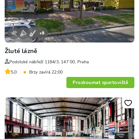
+
9
Žluté lázně
Podolské nábřeží 1184/3, 147 00, Praha
5.0
Brzy zavírá 22:00
Prozkoumat sportoviště