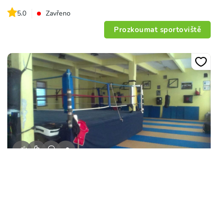
5.0
Zavřeno
Prozkoumat sportoviště
+
9
Sportovní Centrum SK Boxing Praha
Mařákova 280/6, 160 00, Praha
5.0
Zavřeno