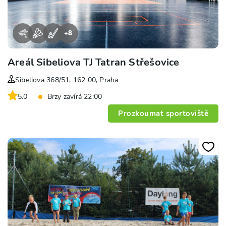
+
8
Areál Sibeliova TJ Tatran Střešovice
Sibeliova 368/51, 162 00, Praha
5.0
Brzy zavírá 22:00
Prozkoumat sportoviště