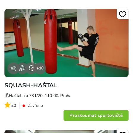
+
10
SQUASH-HAŠTAL
Haštalská 731/20, 110 00, Praha
5.0
Zavřeno
Prozkoumat sportoviště