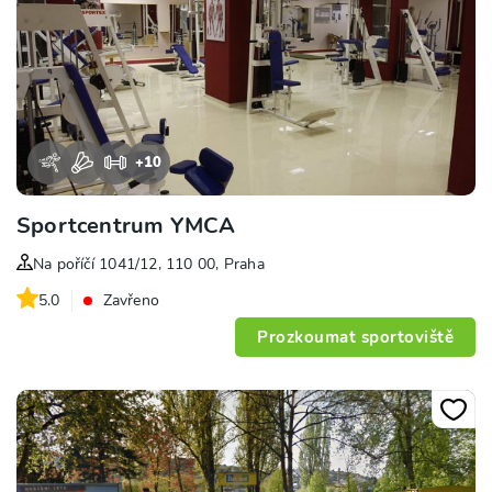
+
10
Sportcentrum YMCA
Na poříčí 1041/12, 110 00, Praha
5.0
Zavřeno
Prozkoumat sportoviště