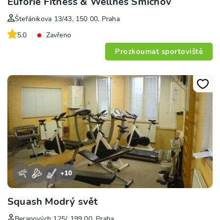
Euforie Fitness & Wellnes Smíchov
Štefánikova 13/43, 150 00, Praha
5.0
Zavřeno
Prozkoumat sportoviště
+
10
Squash Modrý svět
Beranových 125/, 199 00, Praha