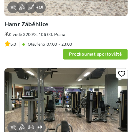
+
10
Hamr Záběhlice
K vodě 3200/3, 106 00, Praha
5.0
Otevřeno 07:00 - 23:00
Prozkoumat sportoviště
+
9