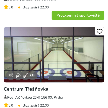
5.0
Brzy zavírá 22:00
Prozkoumat sportoviště
+
10
Centrum Třešňovka
Pod třešňovkou 234/, 156 00, Praha
5.0
Brzy zavírá 22:00