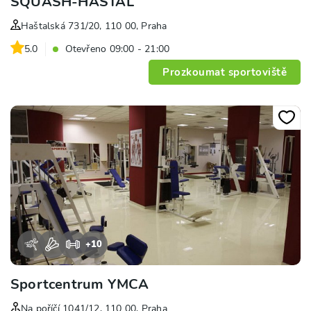
SQUASH-HAŠTAL
Haštalská 731/20, 110 00, Praha
5.0
Otevřeno 09:00 - 21:00
Prozkoumat sportoviště
+
10
Sportcentrum YMCA
Na poříčí 1041/12, 110 00, Praha