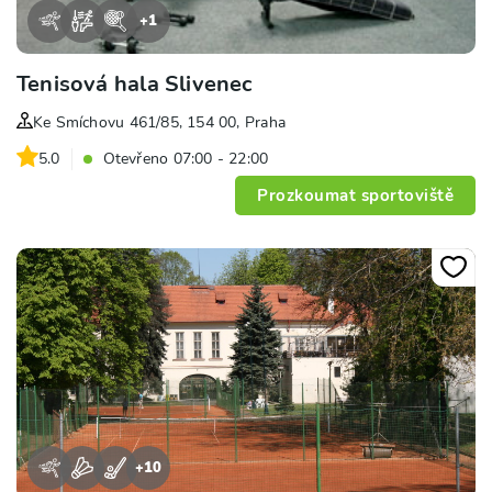
+
1
Tenisová hala Slivenec
Ke Smíchovu 461/85, 154 00, Praha
5.0
Otevřeno 07:00 - 22:00
Prozkoumat sportoviště
+
10