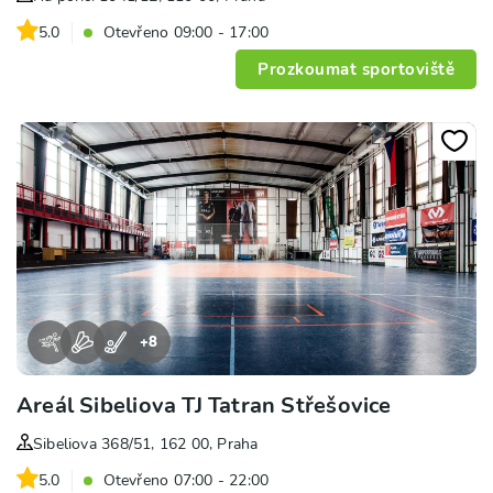
5.0
Otevřeno 09:00 - 17:00
Prozkoumat sportoviště
+
8
Areál Sibeliova TJ Tatran Střešovice
Sibeliova 368/51, 162 00, Praha
5.0
Otevřeno 07:00 - 22:00