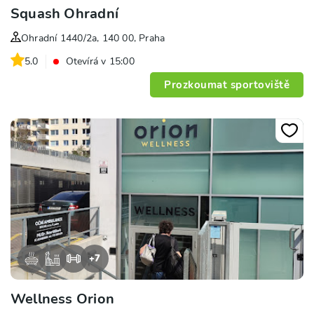
Squash Ohradní
Ohradní 1440/2a, 140 00, Praha
5.0
Otevírá v 15:00
Prozkoumat sportoviště
+
7
Wellness Orion