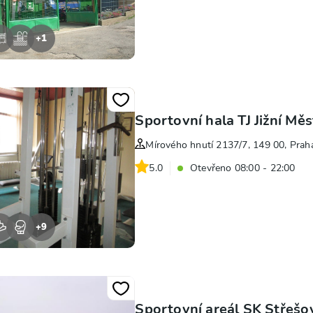
+
1
Sportovní hala TJ Jižní M
Mírového hnutí 2137/7, 149 00, Prah
5.0
Otevřeno 08:00 - 22:00
+
9
Sportovní areál SK Střešo