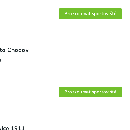
Prozkoumat sportoviště
ěsto Chodov
a
Prozkoumat sportoviště
vice 1911