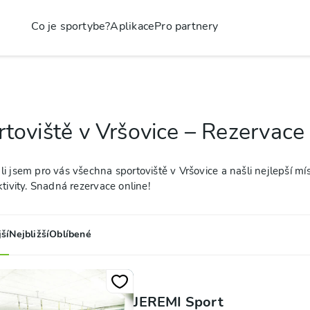
Co je sportybe?
Aplikace
Pro partnery
toviště v Vršovice – Rezervace 
i jsem pro vás všechna sportoviště v Vršovice a našli nejlepší mís
ktivity. Snadná rezervace online!
ší
Nejbližší
Oblíbené
JEREMI Sport