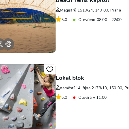
Beach Tenis Kapitol
Magistrů 1510/24, 140 00, Praha
5.0
Otevřeno 08:00 - 22:00
Lokal blok
náměstí 14. října 2173/10, 150 00, P
5.0
Otevírá v 11:00