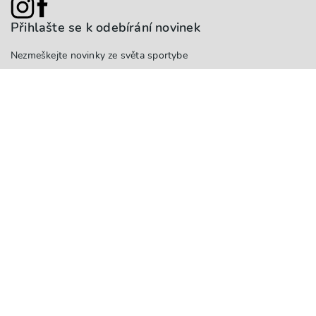
Přihlašte se k odebírání novinek
Nezmeškejte novinky ze světa sportybe
Odesláním vyjadřujete souhlas se zasíláním novinek.
Pro zákazníky
Aktivity
Sportoviště
Přihlášení
Registrace
Blog
Pro partnery
Proč se stát partnerem?
Ceník