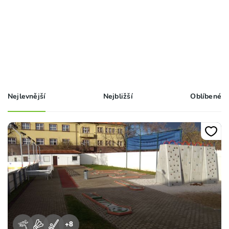
Nejlevnější
Nejbližší
Oblíbené
+
8