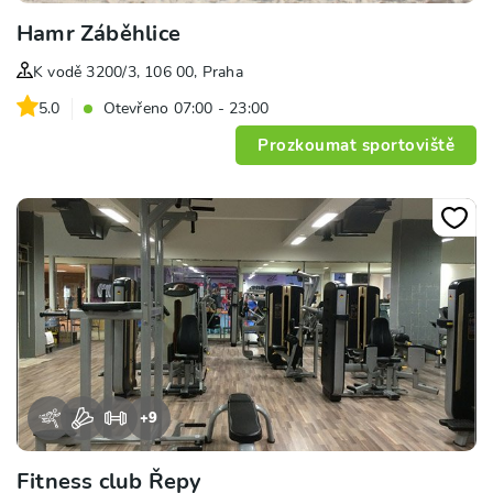
Hamr Záběhlice
K vodě 3200/3, 106 00, Praha
5.0
Otevřeno 07:00 - 23:00
Prozkoumat sportoviště
+
9
Fitness club Řepy