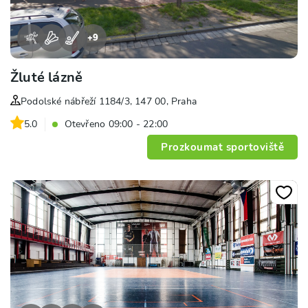
+
9
Žluté lázně
Podolské nábřeží 1184/3, 147 00, Praha
5.0
Otevřeno 09:00 - 22:00
Prozkoumat sportoviště