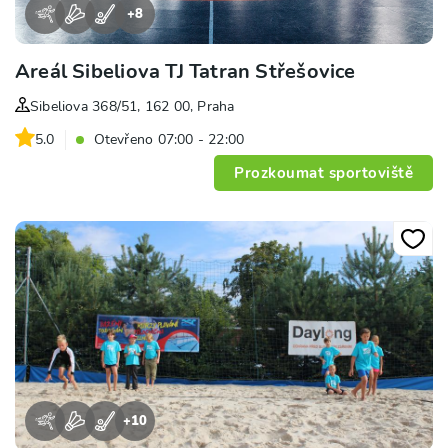
+
8
Areál Sibeliova TJ Tatran Střešovice
Sibeliova 368/51, 162 00, Praha
5.0
Otevřeno 07:00 - 22:00
Prozkoumat sportoviště
+
10