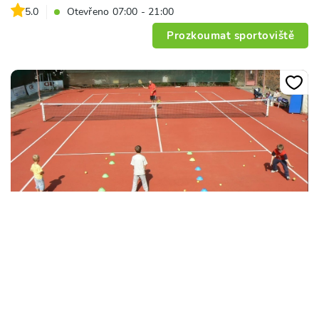
5.0
Otevřeno 07:00 - 21:00
Prozkoumat sportoviště
+
8
Sportovní areál SK Hradčany Dlabačov
Diskařská 294/1, 118 00, Praha
5.0
Otevřeno 08:00 - 19:00