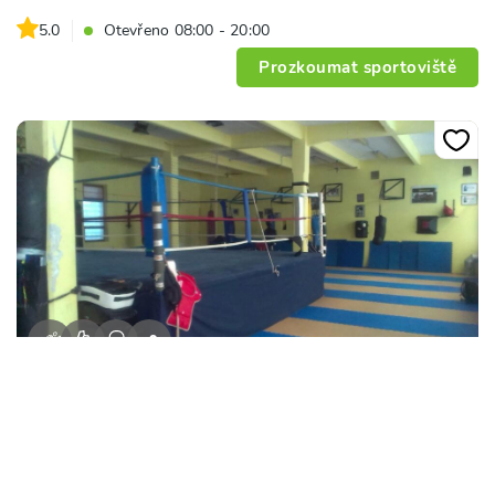
5.0
Otevřeno 08:00 - 20:00
Prozkoumat sportoviště
+
9
Sportovní Centrum SK Boxing Praha
Mařákova 280/6, 160 00, Praha
5.0
Otevřeno 07:00 - 21:00