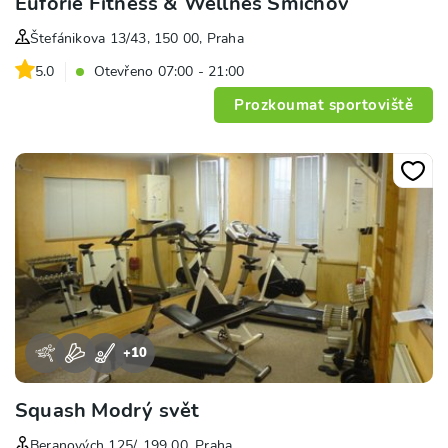
Euforie Fitness & Wellnes Smíchov
Štefánikova 13/43, 150 00, Praha
5.0
Otevřeno 07:00 - 21:00
Prozkoumat sportoviště
+
10
Squash Modrý svět
Beranových 125/, 199 00, Praha