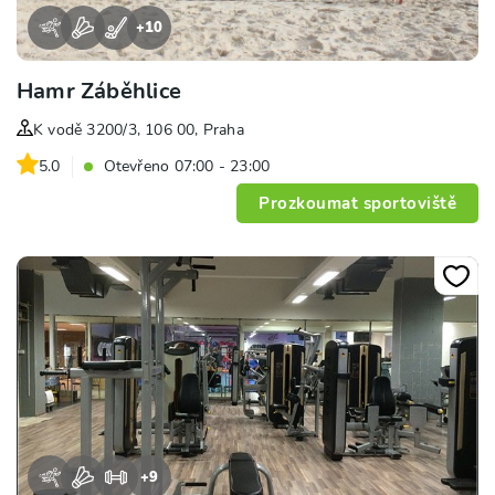
+
10
Hamr Záběhlice
K vodě 3200/3, 106 00, Praha
5.0
Otevřeno 07:00 - 23:00
Prozkoumat sportoviště
+
9