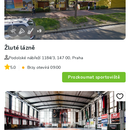
+
9
Žluté lázně
Podolské nábřeží 1184/3, 147 00, Praha
5.0
Brzy otevírá 09:00
Prozkoumat sportoviště