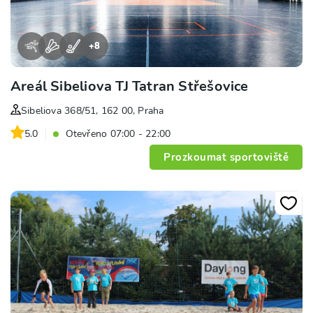
+
8
Areál Sibeliova TJ Tatran Střešovice
Sibeliova 368/51, 162 00, Praha
5.0
Otevřeno 07:00 - 22:00
Prozkoumat sportoviště