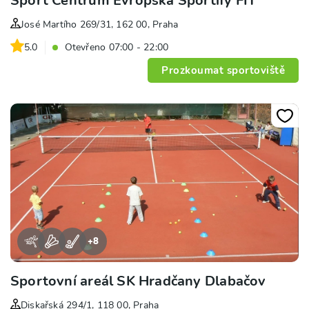
Sport Centrum Evropská Sportify FIT
José Martího 269/31, 162 00, Praha
5.0
Otevřeno 07:00 - 22:00
Prozkoumat sportoviště
+
8
Sportovní areál SK Hradčany Dlabačov
Diskařská 294/1, 118 00, Praha