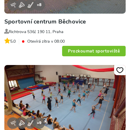
+
8
Sportovní centrum Běchovice
Richtrova 536/, 190 11, Praha
5.0
Otevírá zítra v 08:00
Prozkoumat sportoviště
+
9