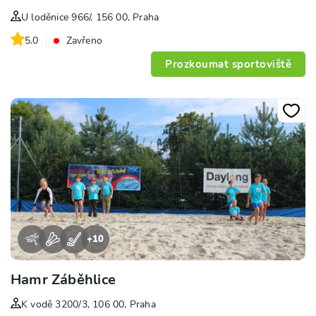
U loděnice 966/, 156 00, Praha
5.0
Zavřeno
Prozkoumat sportoviště
+
10
Hamr Záběhlice
K vodě 3200/3, 106 00, Praha