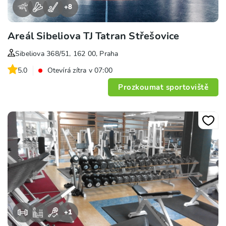
+
8
Areál Sibeliova TJ Tatran Střešovice
Sibeliova 368/51, 162 00, Praha
5.0
Otevírá zítra v 07:00
Prozkoumat sportoviště
+
1