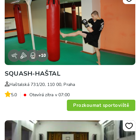
+
10
SQUASH-HAŠTAL
Haštalská 731/20, 110 00, Praha
5.0
Otevírá zítra v 07:00
Prozkoumat sportoviště