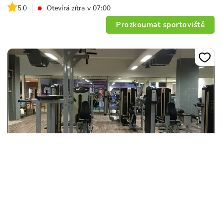
5.0
Otevírá zítra v 07:00
Prozkoumat sportoviště
+
9
Fitness club Řepy
Makovského 1177/1, 163 00, Praha
5.0
Otevírá zítra v 06:00