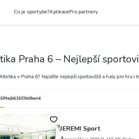
Co je sportybe?
Aplikace
Pro partnery
tika Praha 6 – Nejlepší sportovi
tletika v Praha 6? Najděte nejlepší sportoviště a haly pro hru i t
ší
Nejbližší
Oblíbené
JEREMI Sport