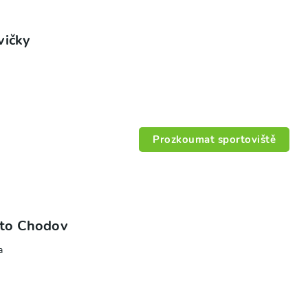
vičky
Prozkoumat sportoviště
ěsto Chodov
a