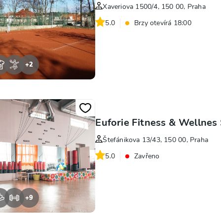
Xaveriova 1500/4, 150 00, Praha
5.0
Brzy otevírá 18:00
+
2
Euforie Fitness & Wellnes
Štefánikova 13/43, 150 00, Praha
5.0
Zavřeno
+
9