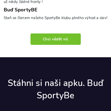
už nikdy žádné fronty !
Buď SportyBE
Staň se členem našeho SportyBe klubu plného výhod a slev!
Chci vědět víc
Stáhni si naši apku. Buď
SportyBe