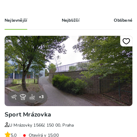
Nejlevnější
Nejbližší
Oblíbené
+
3
Sport Mrázovka
U Mrázovky 1566/, 150 00, Praha
5.0
Otevírá v 15:00